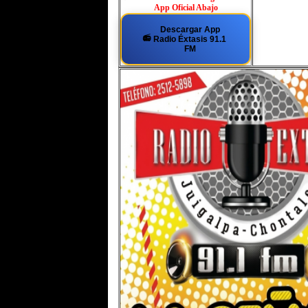
App
Oficial Abajo
Descargar App
📻
Radio Éxtasis 91.1
FM