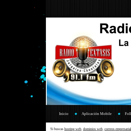
Inicio
Aplicación Mobile
Fol
Si buscas
hosting web,
dominios web,
correos empresaria