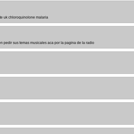
te uk chloroquinolone malaria
n pedir sus temas musicales aca por la pagina de la radio