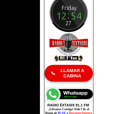
LLAMAR A
📞
CABINA
RADIO ÉXTA
SIS 91.1 FM
¡Llévanos Contigo! Dale Clic al
Botón de
PLAY
o
Descarga Nuestra