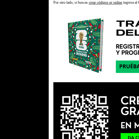
Por otro lado, si buscas
crear códigos qr online
ingresa al