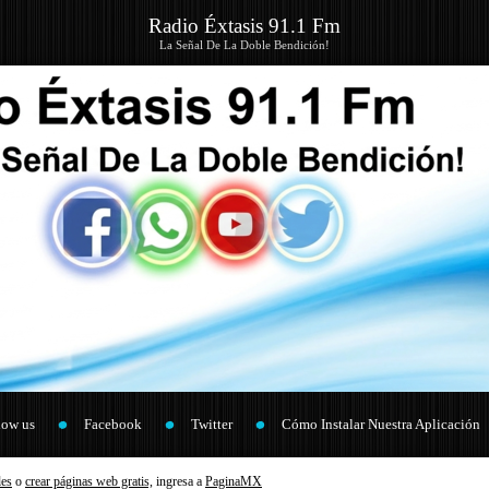
Radio Éxtasis 91.1 Fm
La Señal De La Doble Bendición!
low us
Facebook
Twitter
Cómo Instalar Nuestra Aplicación
les
o
crear páginas web gratis,
ingresa a
PaginaMX